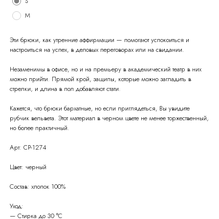
S
M
Эти брюки, как утренние аффирмации — помогают успокоиться и
настроиться на успех, в деловых переговорах или на свидании.
Незаменимы в офисе, но и на премьеру в академический театр в них
можно прийти. Прямой крой, защипы, которые можно загладить в
стрелки, и длина в пол добавляют стати.
О
Кажется, что брюки бархатные, но если приглядеться, Вы увидите
Политика конфиденциальности
бренде
рубчик вельвета. Этот материал в черном цвете не менее торжественный,
Оферта
Контакты
Доставка и возврат
но более практичный.
Таблица размеров
© Raisin
2026
Арт: CP-1274
Цвет: черный
Состав: хлопок 100%
Уход:
— Стирка до 30 °С