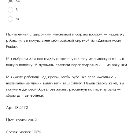
XS
S
M
Приталенная с широкими манжетами и острым воротом — надев эту
рубашку, вы почувствуете себя офисной сиреной из «Дьявол носит
Prada».
Мы выбрали для нее гладкую приятную к телу итальянскую ткань в
тонкую полоску. А пуговицы сделали перламутровыми — из ракушки.
Мы много работали над кроем, чтобы рубашка села идеально и
О
Политика конфиденциальности
бренде
вертикальные линии вытягивали ваш силуэт. Надев сверху жакет, вы
Оферта
Контакты
Доставка и возврат
получите деловой образ. Без жакета, расстегнув по паре пуговиц —
образ для вечеринки.
Таблица размеров
© Raisin
2026
Арт: SR-5172
Цвет: коричневый
Состав: хлопок 100%