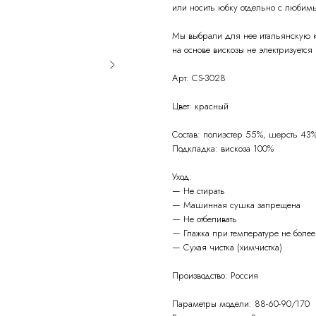
или носить юбку отдельно с любим
Мы выбрали для нее итальянскую ко
на основе вискозы не электризуется 
Арт: CS-3028
Цвет: красный
Состав: полиэстер 55%, шерсть 43%
Подкладка: вискоза 100%
Уход:
— Не стирать
— Машинная сушка запрещена
— Не отбеливать
— Глажка при температуре не более
— Сухая чистка (химчистка)
Производство: Россия
Параметры модели: 88-60-90/170