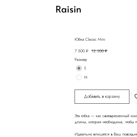
Юбка Classic Mini
7 500
₽
12 500
₽
Размер
S
M
Добавить в корзину
Эта юбка — как своевременный ком
длины, которая необходима, чтобы п
Идеально впишется в Ваш повседнев