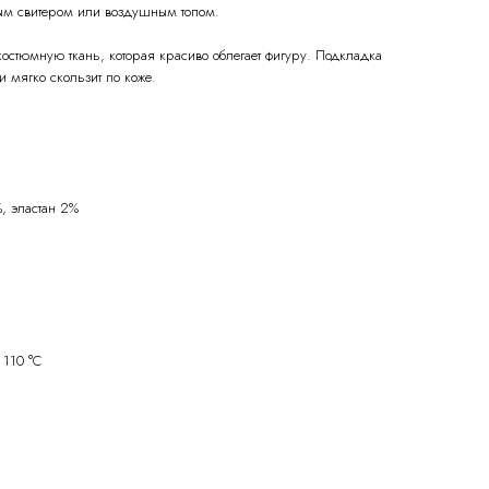
ым свитером или воздушным топом.
стюмную ткань, которая красиво облегает фигуру. Подкладка
и мягко скользит по коже.
, эластан 2%
 110 °C