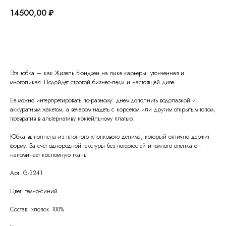
14500,00
₽
Добавить в корзину
Эта юбка — как Жизель Бюндхен на пике карьеры: утонченная и
многоликая. Подойдет строгой бизнес-леди и настоящей диве.
Ее можно интерпретировать по-разному: днем дополнить водолазкой и
аккуратным жакетом, а вечером надеть с корсетом или другим открытым топом,
превратив в альтернативу коктейльному платью.
Юбка выполнена из плотного хлопкового денима, который отлично держит
форму. За счет однородной текстуры без потертостей и темного оттенка он
напоминает костюмную ткань.
Арт: G-3241
О
Политика конфиденциальности
Цвет: темно-синий
бренде
Оферта
Контакты
Доставка и возврат
Состав: хлопок 100%
Таблица размеров
© Raisin
2026