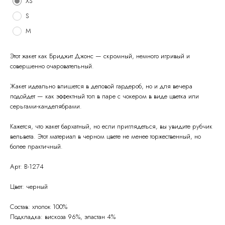
XS
S
M
Этот жакет как Бриджит Джонс — скромный, немного игривый и
совершенно очаровательный.
Жакет идеально впишется в деловой гардероб, но и для вечера
подойдет — как эффектный топ в паре с чокером в виде цветка или
серьгами-канделябрами.
Кажется, что жакет бархатный, но если приглядеться, вы увидите рубчик
вельвета. Этот материал в черном цвете не менее торжественный, но
О
Политика конфиденциальности
более практичный.
бренде
Оферта
Контакты
Доставка и возврат
Арт: B-1274
Таблица размеров
© Raisin
2026
Цвет: черный
Состав: хлопок 100%
Подкладка: вискоза 96%, эластан 4%